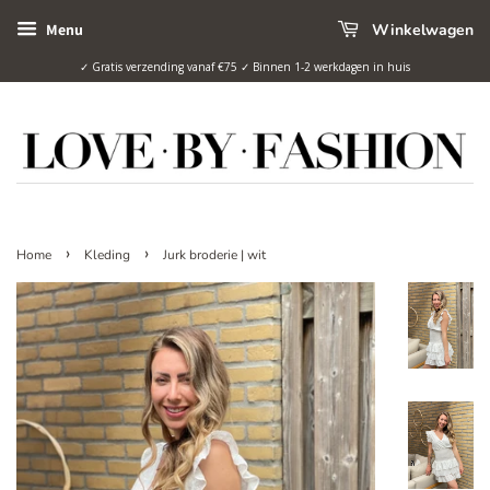
Winkelwagen
Menu
✓ Gratis verzending vanaf €75 ✓ Binnen 1-2 werkdagen in huis
›
›
Home
Kleding
Jurk broderie | wit