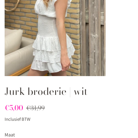
Jurk broderie | wit
Normale
Aanbiedingsprijs
€5,00
€31,99
prijs
Inclusief BTW
Maat