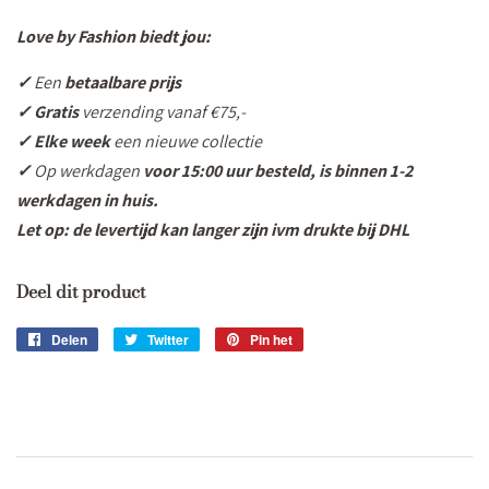
Love by Fashion biedt jou:
✓
Een
betaalbare prijs
✓ Gratis
verzending vanaf €75,-
✓ Elke week
een nieuwe collectie
✓
Op werkdagen
voor 15:00 uur besteld, is binnen 1-2
werkdagen in huis.
Let op: de levertijd kan langer zijn ivm drukte bij DHL
Deel dit product
Delen
Delen
Twitter
Twitteren
Pin het
Pinnen
op
op
op
Facebook
Twitter
Pinterest