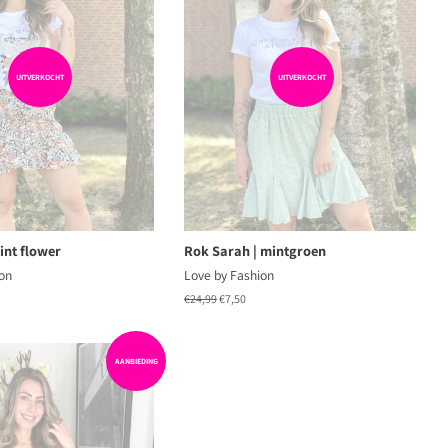
UITVERKOCHT
UITVERKOCHT
rint flower
Rok Sarah | mintgroen
on
Love by Fashion
ngsprijs
Normale
€24,99
Aanbiedingsprijs
€7,50
prijs
AANBIEDING