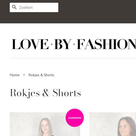
ZOEKEN
›
Home
Rokjes & Shorts
Rokjes & Shorts
AANBIEDING