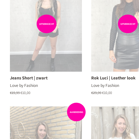
UITVERKOCHT
UITVERKOCHT
Jeans Short | zwart
Rok Luci | Leather look
Love by Fashion
Love by Fashion
Normale
€19,99
Aanbiedingsprijs
€10,00
Normale
€29,99
Aanbiedingsprijs
€10,00
prijs
prijs
AANBIEDING