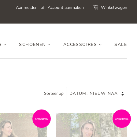
Aanmelden
of
Account aanmaken
Winkelwagen
G
SCHOENEN
ACCESSOIRES
SALE
Sorteer op
AANBIEDING
AANBIEDING