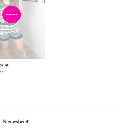
UITVERKOCHT
print
on
ngsprijs
Nieuwsbrief