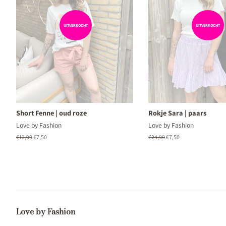
UITVERKOCHT
UITVERKOCHT
Short Fenne | oud roze
Rokje Sara | paars
Love by Fashion
Love by Fashion
Normale
€12,99
Aanbiedingsprijs
€7,50
Normale
€24,99
Aanbiedingsprijs
€7,50
prijs
prijs
Love by Fashion