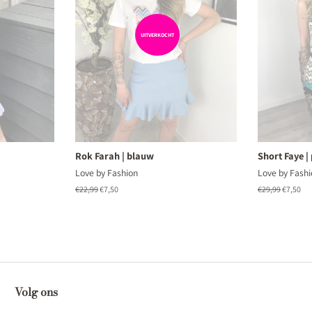
UITVERKOCHT
Rok Farah | blauw
Short Faye | 
Love by Fashion
Love by Fashi
Normale
€22,99
Aanbiedingsprijs
€7,50
Normale
€29,99
Aanbiedi
€7,50
prijs
prijs
Volg ons