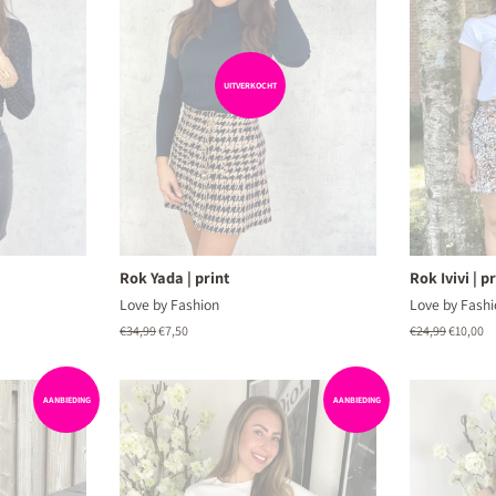
UITVERKOCHT
Rok Yada | print
Rok Ivivi | p
Love by Fashion
Love by Fashi
Normale
€34,99
Aanbiedingsprijs
€7,50
Normale
€24,99
Aanbiedi
€10,00
prijs
prijs
AANBIEDING
AANBIEDING